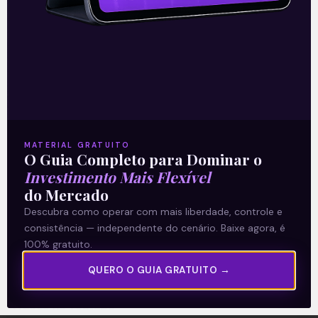
A Levante
Sobre nós
MATERIAL GRATUITO
O Guia Completo para Dominar o
Termos e Condições
Investimento Mais Flexível
Política de Privacidade
do Mercado
Descubra como operar com mais liberdade, controle e
consistência — independente do cenário. Baixe agora, é
Explore
100% gratuito.
Artigos
QUERO O GUIA GRATUITO →
E Eu Com Isso?
Vídeos no Youtube