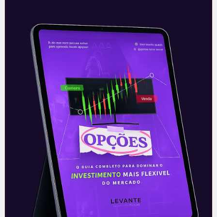
Recuperação do segmento de
automóveis continuará
discreto em 2022
A Fenabrave (Federação Nacional da
Distribuição de Veículos), estima que o
ano de 2022 tende a ser melhor para o
setor do que 2021, com
Leia mais
07/01/2022