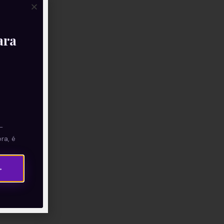
ara
—
ra, é
→