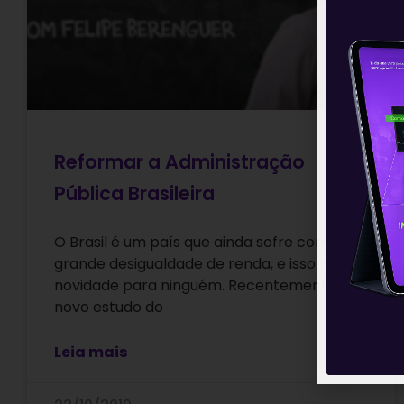
Reformar a Administração
Pública Brasileira
O Brasil é um país que ainda sofre com
grande desigualdade de renda, e isso não é
novidade para ninguém. Recentemente, um
novo estudo do
Leia mais