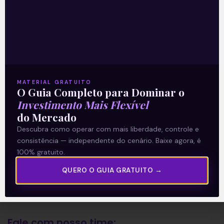
A Levante
Sobre nós
Termos e Condições
MATERIAL GRATUITO
O Guia Completo para Dominar o
Política de Privacidade
Investimento Mais Flexível
do Mercado
Explore
Descubra como operar com mais liberdade, controle e
consistência — independente do cenário. Baixe agora, é
Artigos
100% gratuito.
E Eu Com Isso?
QUERO O GUIA GRATUITO →
Vídeos no Youtube
Manuais de Investimento
Fale com nosso time: