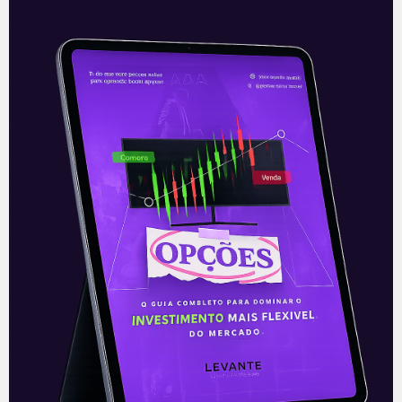
Voz de prisão na CPI da Covid-
19
A CPI (Comissão Parlamentar de
Inquérito) da Covid-19 segue com ânimos
acalorados no Senado Federal. Nesta
quarta-feira (7), houve a primeira prisão
em flagrante determinada
Leia mais
08/07/2021