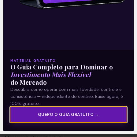
A Levante
Sobre nós
MATERIAL GRATUITO
O Guia Completo para Dominar o
Termos e Condições
Investimento Mais Flexível
Política de Privacidade
do Mercado
Descubra como operar com mais liberdade, controle e
Explore
consistência — independente do cenário. Baixe agora, é
100% gratuito.
Artigos
QUERO O GUIA GRATUITO →
E Eu Com Isso?
Vídeos no Youtube