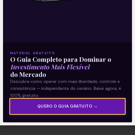
A Levante
Sobre nós
Termos e Condições
MATERIAL GRATUITO
O Guia Completo para Dominar o
Política de Privacidade
Investimento Mais Flexível
do Mercado
Explore
Descubra como operar com mais liberdade, controle e
consistência — independente do cenário. Baixe agora, é
Artigos
100% gratuito.
E Eu Com Isso?
QUERO O GUIA GRATUITO →
Vídeos no Youtube
Manuais de Investimento