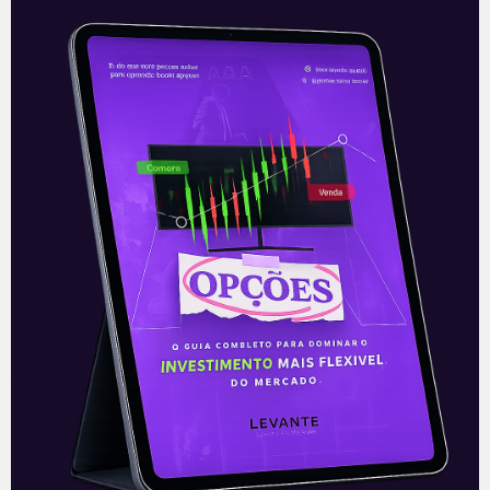
Resultado da Localiza (RENT3)
do 1T21
A Localiza (RENT3) divulgou nesta
segunda-feira (04), após o fechamento
do mercado, o resultado do 1T21. O
resultado foi bom, mas veio levemente
abaixo das
Leia mais
04/05/2021