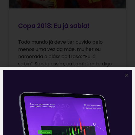
Copa 2018: Eu já sabia!
Todo mundo já deve ter ouvido pelo
menos uma vez da mãe, mulher ou
namorada a clássica frase: “Eu já
sabia”. Sendo assim, eu também te digo
que falei que o time da Bélgica…
Leia mais
10/07/2018
E EU COM ISSO