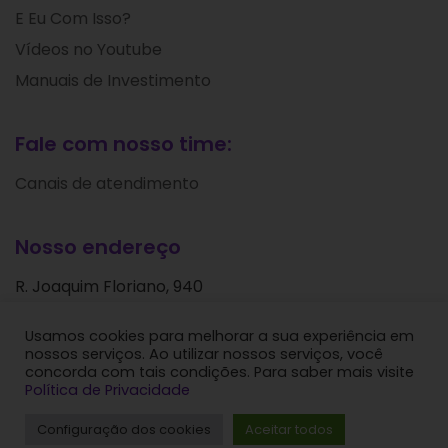
E Eu Com Isso?
Vídeos no Youtube
Manuais de Investimento
Fale com nosso time:
Canais de atendimento
Nosso endereço
R. Joaquim Floriano, 940
Itaim Bibi
Usamos cookies para melhorar a sua experiência em
São Paulo - SP
nossos serviços. Ao utilizar nossos serviços, você
CEP: 04534-004
concorda com tais condições. Para saber mais visite
Política de Privacidade
Levante Ideias de Investimentos © 2024. Todos os
Configuração dos cookies
Aceitar todos