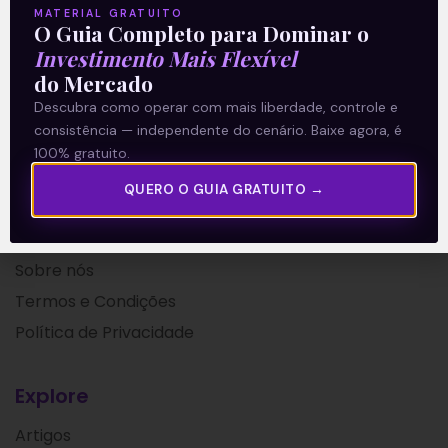
MATERIAL GRATUITO
O Guia Completo para Dominar o
22/06/2018
Investimento Mais Flexível
do Mercado
Descubra como operar com mais liberdade, controle e
consistência — independente do cenário. Baixe agora, é
100% gratuito.
QUERO O GUIA GRATUITO →
A Levante
Sobre nós
Termos e Condições
Política de Privacidade
Explore
Artigos