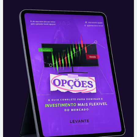
Economia americana em
recuperação
A semana mais curta na economia
americana devido ao Dia de Ação de
Graças, que se comemora nesta quinta-
feira (25), fez com que vários indicadores
Leia mais
25/11/2021