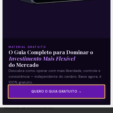
A Levante
Sobre nós
MATERIAL GRATUITO
Termos e Condições
O Guia Completo para Dominar o
Investimento Mais Flexível
Política de Privacidade
do Mercado
Descubra como operar com mais liberdade, controle e
Explore
consistência — independente do cenário. Baixe agora, é
100% gratuito.
Artigos
E Eu Com Isso?
QUERO O GUIA GRATUITO →
Vídeos no Youtube
Manuais de Investimento