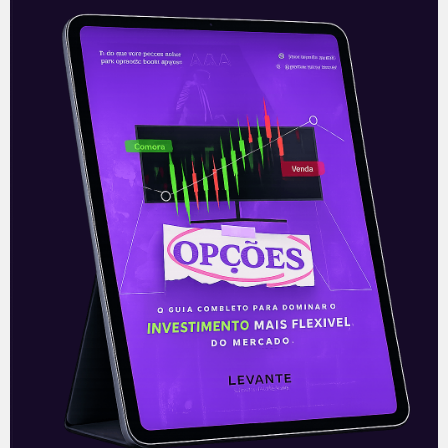
Eztec: prévia do 4T20
Na noite de sexta-feira (15), a Eztec, uma
das maiores construtoras do país,
divulgou suas prévias operacionais para o
último trimestre de 2020, após o
Leia mais
18/01/2021