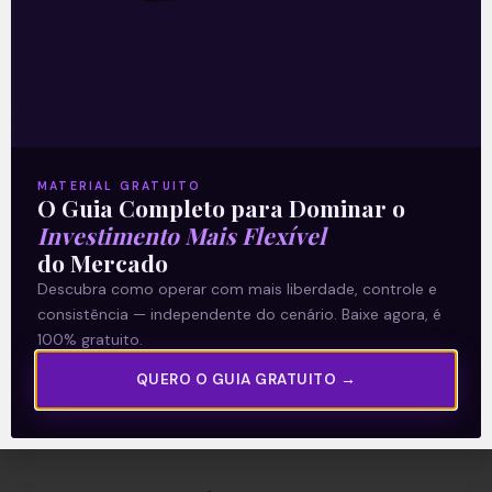
A Levante
Sobre nós
Termos e Condições
MATERIAL GRATUITO
O Guia Completo para Dominar o
Política de Privacidade
Investimento Mais Flexível
do Mercado
Explore
Descubra como operar com mais liberdade, controle e
consistência — independente do cenário. Baixe agora, é
Artigos
100% gratuito.
E Eu Com Isso?
QUERO O GUIA GRATUITO →
Vídeos no Youtube
Manuais de Investimento