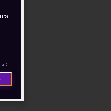
ara
—
ra, é
→