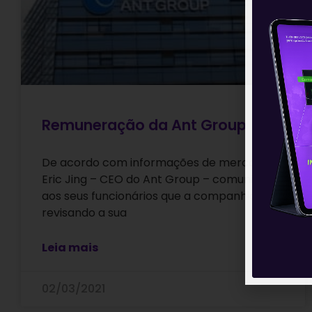
Remuneração da Ant Group
De acordo com informações de mercado,
Eric Jing – CEO do Ant Group – comunicou
aos seus funcionários que a companhia está
revisando a sua
Leia mais
02/03/2021