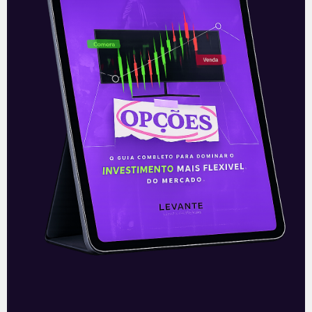
com um conjunto de indicadores
operacionais sólidos, superando
expectativas que já eram elevadas. O
trimestre foi marcado por
Leia mais
05/03/2026
A Levante
Sobre nós
Termos e Condições