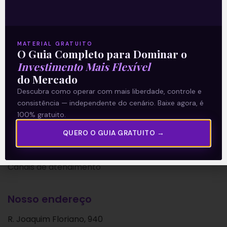
Política de Privacidade
MATERIAL GRATUITO
Explore
O Guia Completo para Dominar o
Investimento Mais Flexível
Artigos
do Mercado
E Eu Com Isso?
Descubra como operar com mais liberdade, controle e
Vídeos no Youtube
consistência — independente do cenário. Baixe agora, é
Manuais de Investimento
100% gratuito.
QUERO O GUIA GRATUITO →
Fale com nosso time:
Canais de atendimento
Nosso endereço
R. Joaquim Floriano, 940