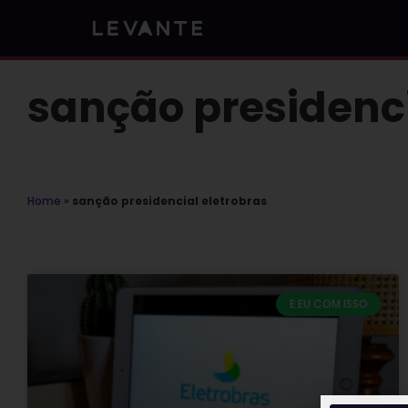
Skip
to
content
sanção presidenci
Home
»
sanção presidencial eletrobras
E EU COM ISSO