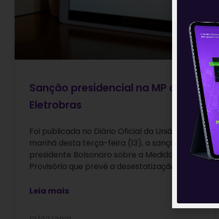
Sanção presidencial na MP da
Eletrobras
Foi publicada no Diário Oficial da União, da
manhã desta terça-feira (13), a sanção do
presidente Bolsonaro sobre a Medida
Provisória que prevê a desestatização
Leia mais