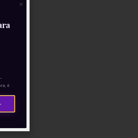
ara
—
ra, é
→