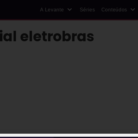
A Levante
Séries
Conteúdos
al eletrobras