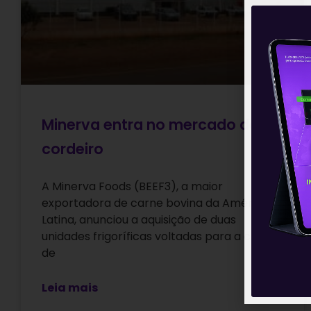
Minerva entra no mercado de
cordeiro
A Minerva Foods (BEEF3), a maior
exportadora de carne bovina da América
Latina, anunciou a aquisição de duas
unidades frigoríficas voltadas para a carne
de
Leia mais