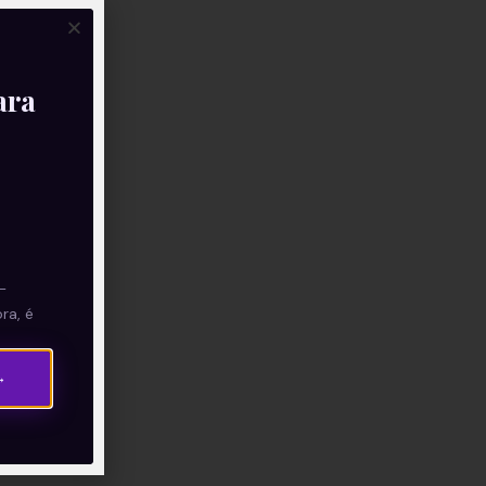
ara
—
ra, é
→