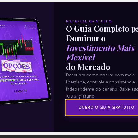
MATERIAL GRATUITO
O Guia Completo p
Dominar o
Investimento Mais
Flexível
do Mercado
Descubra como operar com mais
liberdade, controle e consistência 
independente do cenário. Baixe ago
100% gratuito.
QUERO O GUIA GRATUITO 