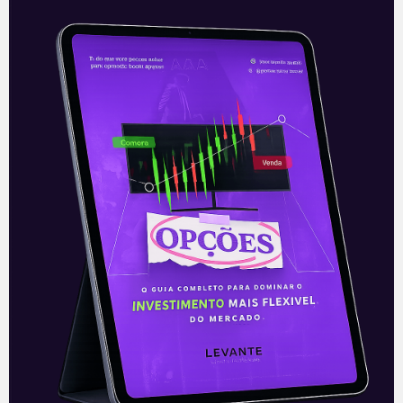
Nova aquisição da Simpar
Seguindo sua estratégia agressiva de
aquisições, a Simpar (SIMH3) anunciou no
último domingo (12) a aquisição de mais
uma empresa, a Sagamar Serviços, por
meio
Leia mais
13/12/2021