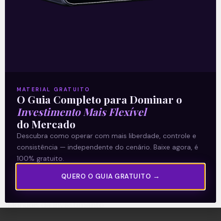
A Levante
Sobre nós
MATERIAL GRATUITO
Termos e Condições
O Guia Completo para Dominar o
Política de Privacidade
Investimento Mais Flexível
do Mercado
Descubra como operar com mais liberdade, controle e
Explore
consistência — independente do cenário. Baixe agora, é
Artigos
100% gratuito.
E Eu Com Isso?
QUERO O GUIA GRATUITO →
Vídeos no Youtube
Manuais de Investimento