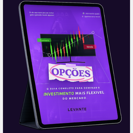
Nova Tecnologia da Alphabet
A Alphabet, companhia de participações
dona da Google, anunciou nesta
segunda-feira (25) que está tendo
avanços significativos em sua nova
tecnologia capaz de substituir os
Leia mais
26/01/2021