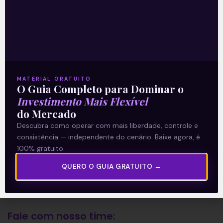
A Levante
Sobre nós
Termos e Condições
MATERIAL GRATUITO
Política de Privacidade
O Guia Completo para Dominar o
Investimento Mais Flexível
do Mercado
Explore
Descubra como operar com mais liberdade, controle e
consistência — independente do cenário. Baixe agora, é
Artigos
100% gratuito.
E Eu Com Isso?
QUERO O GUIA GRATUITO →
Vídeos no Youtube
Manuais de Investimento
Fale com nosso time: