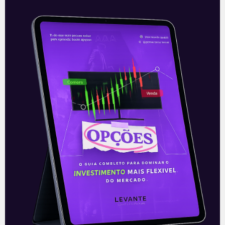
Rumo (RAIL3): Investimentos
em Porto do Açu
Nesta segunda-feira (31), em evento que
contou com a presença do presidente
Jair Bolsonaro e do ministro Tarcísio de
Freitas para o lançamento das obras
Leia mais
01/02/2022