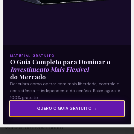
A Levante
Sobre nós
MATERIAL GRATUITO
Termos e Condições
O Guia Completo para Dominar o
Investimento Mais Flexível
Política de Privacidade
do Mercado
Descubra como operar com mais liberdade, controle e
Explore
consistência — independente do cenário. Baixe agora, é
100% gratuito.
Artigos
E Eu Com Isso?
QUERO O GUIA GRATUITO →
Vídeos no Youtube
Manuais de Investimento