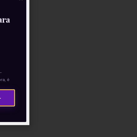
ara
—
ra, é
→