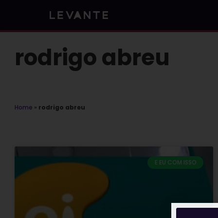
Skip
to
content
rodrigo abreu
Home
»
rodrigo abreu
E EU COM ISSO