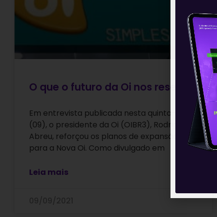
O que o futuro da Oi nos reserva
Em entrevista publicada nesta quinta-feira
(09), o presidente da Oi (OIBR3), Rodrigo
Abreu, reforçou os planos de expansão
para a Nova Oi. Como divulgado em
Leia mais
09/09/2021