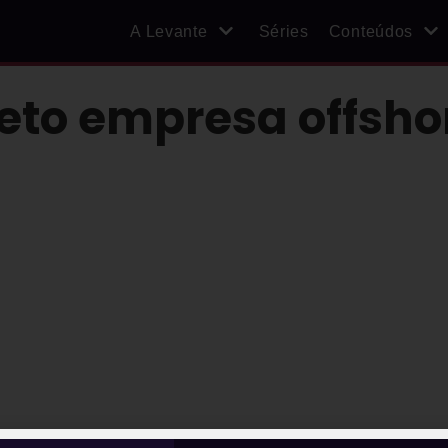
A Levante
Séries
Conteúdos
eto empresa offsho