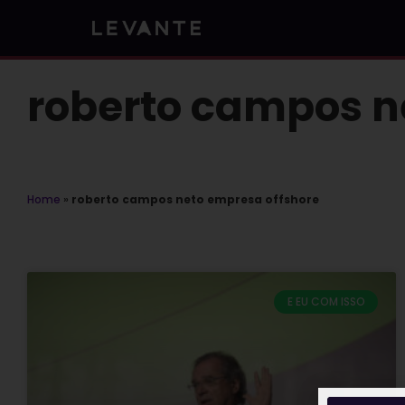
Skip
to
content
roberto campos n
Home
»
roberto campos neto empresa offshore
E EU COM ISSO