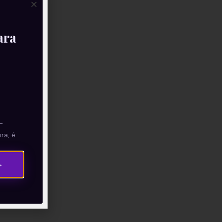
ara
—
ra, é
→