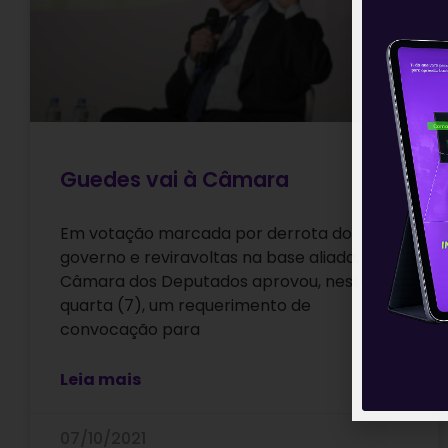
Guedes vai à Câmara
Em votação marcada por derrota do
governo e reviravoltas na base aliada, a
Câmara dos Deputados aprovou, nesta
quarta (7), um requerimento de
convocação para
Leia mais
07/10/2021