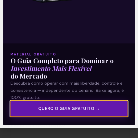
A Levante
Sobre nós
Termos e Condições
MATERIAL GRATUITO
O Guia Completo para Dominar o
Política de Privacidade
Investimento Mais Flexível
do Mercado
Explore
Descubra como operar com mais liberdade, controle e
consistência — independente do cenário. Baixe agora, é
Artigos
100% gratuito.
E Eu Com Isso?
QUERO O GUIA GRATUITO →
Vídeos no Youtube
Manuais de Investimento