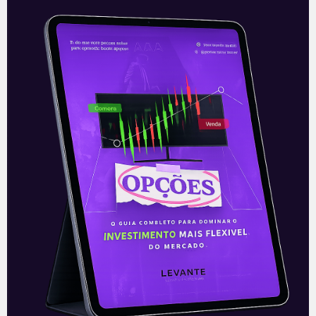
Petrobras (PETR3/PETR4)
vende RLAM
Na noite desta quarta-feira (24), após o
fechamento de mercado, a Petrobras
anunciou a aprovação e a assinatura da
venda da Refinaria Landulpho Alves
(RLAM)
Leia mais
25/03/2021