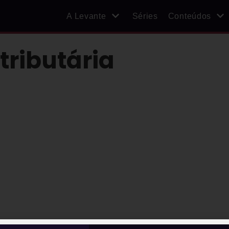
A Levante
Séries
Conteúdos
tributária