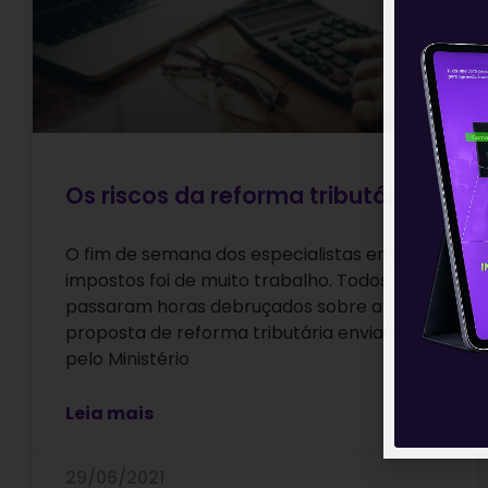
Os riscos da reforma tributária
O fim de semana dos especialistas em
impostos foi de muito trabalho. Todos
passaram horas debruçados sobre a
proposta de reforma tributária enviada
pelo Ministério
Leia mais
29/06/2021