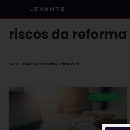
Skip
to
content
riscos da reforma 
Home
»
riscos da reforma tributária
E EU COM ISSO