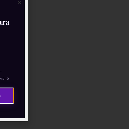
ara
—
ra, é
→