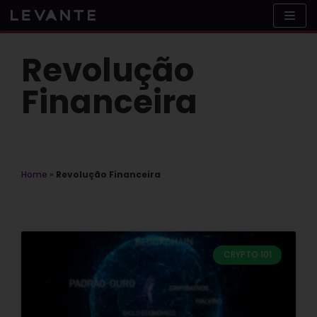
Skip
to
content
Revolução
Financeira
Home
»
Revolução Financeira
CRYPTO 101