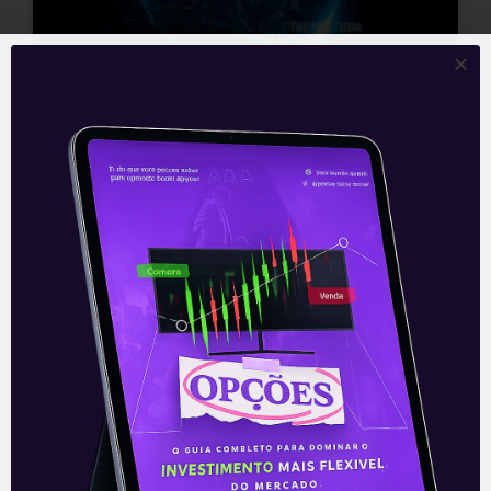
O que são criptomoedas? |
Crypto 101
As criptomoedas são uma classe de
investimento revolucionária, e cada dia
mais chamam a atenção dos
investidores.
Com atuações em meios de pagamento
e I.A., as criptomoedas se firmaram
definitivamente.
Por isso, no Crypto 101 desta semana,
vamos contar tudo de importante para
você entender de vez o que são