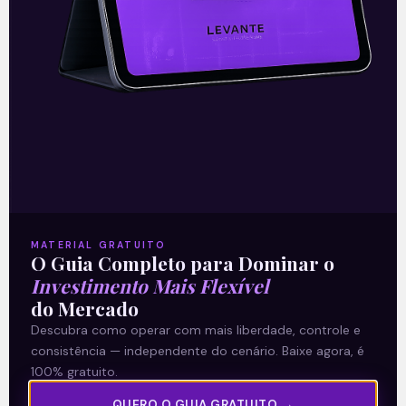
Criptomoedas.
Leia mais
06/11/2023
MATERIAL GRATUITO
O Guia Completo para Dominar o
A Levante
Investimento Mais Flexível
Sobre nós
do Mercado
Descubra como operar com mais liberdade, controle e
Termos e Condições
consistência — independente do cenário. Baixe agora, é
Política de Privacidade
100% gratuito.
QUERO O GUIA GRATUITO →