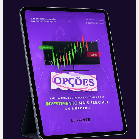
O Banco Central refez as
contas
A reunião do Comitê de Política
Monetária (Copom) que se encerrou na
quarta-feira (20) confirmou as
expectativas dos investidores em manter
a taxa referencial Selic
Leia mais
21/01/2021