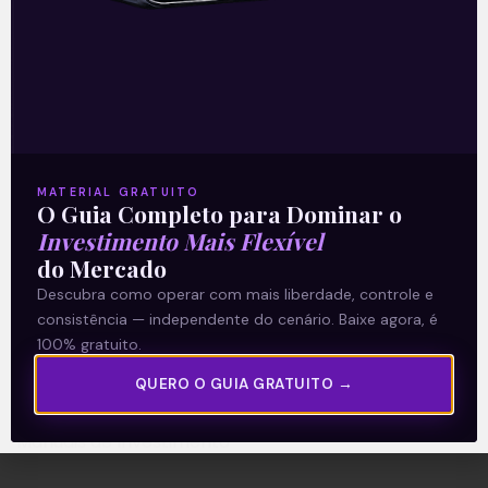
A Levante
Sobre nós
Termos e Condições
MATERIAL GRATUITO
O Guia Completo para Dominar o
Política de Privacidade
Investimento Mais Flexível
do Mercado
Explore
Descubra como operar com mais liberdade, controle e
consistência — independente do cenário. Baixe agora, é
Artigos
100% gratuito.
E Eu Com Isso?
QUERO O GUIA GRATUITO →
Vídeos no Youtube
Manuais de Investimento