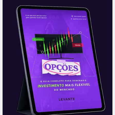
Risco vem de não saber o que
você está fazendo
Hoje irei falar sobre o processo de
recuperação judicial da empresa
concessionária de Rodovias Tietê.
Tratarei do possível calote de mais de R$
1,0 bilhão
Leia mais
26/11/2019