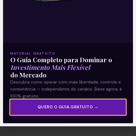
A Levante
Sobre nós
Termos e Condições
MATERIAL GRATUITO
O Guia Completo para Dominar o
Política de Privacidade
Investimento Mais Flexível
do Mercado
Explore
Descubra como operar com mais liberdade, controle e
consistência — independente do cenário. Baixe agora, é
Artigos
100% gratuito.
E Eu Com Isso?
QUERO O GUIA GRATUITO →
Vídeos no Youtube
Manuais de Investimento