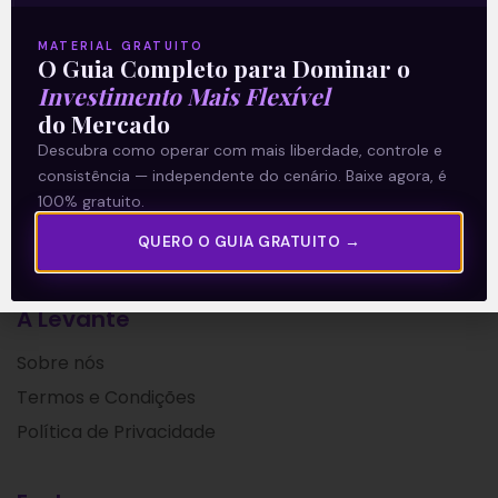
reportou um crescimento no lucro líquido
MATERIAL GRATUITO
Leia mais
O Guia Completo para Dominar o
Investimento Mais Flexível
do Mercado
13/10/2021
Descubra como operar com mais liberdade, controle e
consistência — independente do cenário. Baixe agora, é
100% gratuito.
QUERO O GUIA GRATUITO →
A Levante
Sobre nós
Termos e Condições
Política de Privacidade