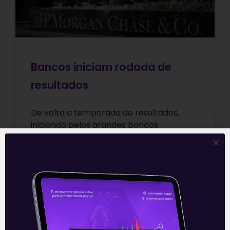
Bancos iniciam rodada de
resultados
De volta a temporada de resultados,
iniciando pelos grandes bancos
JPMorgan Chase (JPM) e Wells Fargo
(WFC) que divulgaram seus resultados
trimestrais do 4T21 bem
Leia mais
17/01/2022