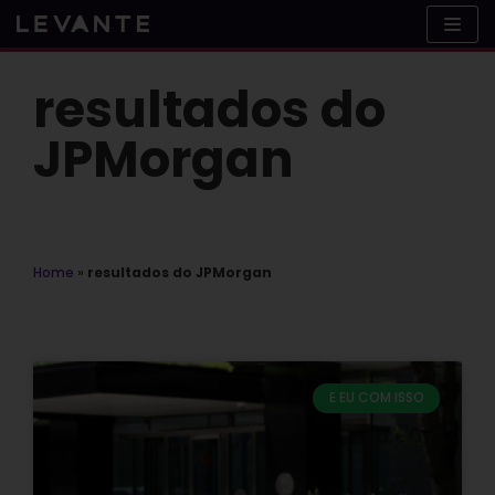
Skip
to
content
resultados do
JPMorgan
Home
»
resultados do JPMorgan
E EU COM ISSO