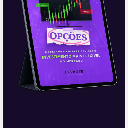
E EU COM ISSO
Resultados do JPMorgan
(JPM) do 3T21
O banco JP Morgan (JPM) divulgou, nesta
quarta-feira (13), os seus resultados do
terceiro trimestre de 2021. O banco