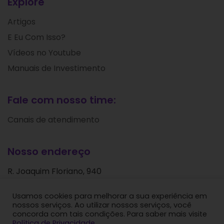
Explore
Artigos
E Eu Com Isso?
Vídeos no Youtube
Manuais de Investimento
Fale com nosso time:
Canais de atendimento
Nosso endereço
R. Joaquim Floriano, 940
Itaim Bibi
Usamos cookies para melhorar a sua experiência em
São Paulo - SP
nossos serviços. Ao utilizar nossos serviços, você
CEP: 04534-004
concorda com tais condições. Para saber mais visite
Política de Privacidade