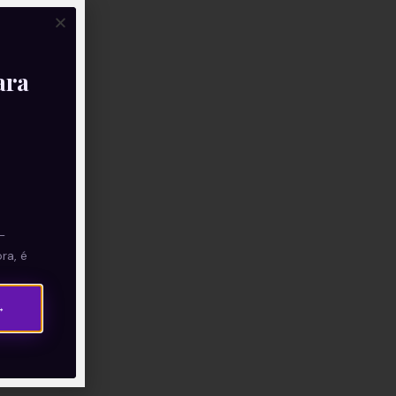
ara
—
ra, é
→