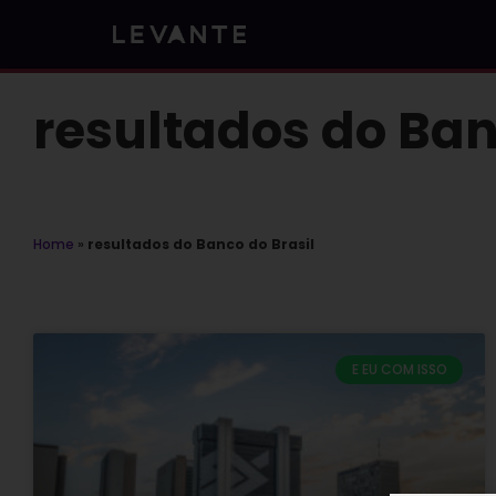
Skip
to
content
resultados do Ban
Home
»
resultados do Banco do Brasil
E EU COM ISSO