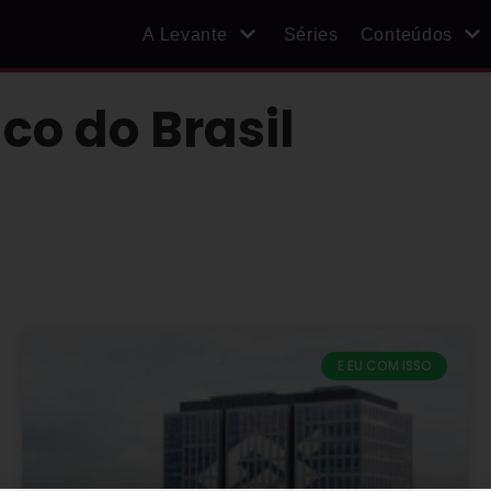
A Levante
Séries
Conteúdos
co do Brasil
E EU COM ISSO