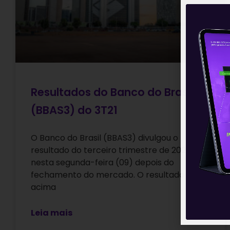
Resultados do Banco do Brasil
(BBAS3) do 3T21
O Banco do Brasil (BBAS3) divulgou o
resultado do terceiro trimestre de 2021
nesta segunda-feira (09) depois do
fechamento do mercado. O resultado foi
acima
Leia mais