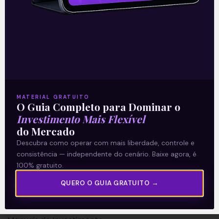
A Levante
Sobre nós
MATERIAL GRATUITO
O Guia Completo para Dominar o
Termos e Condições
Investimento Mais Flexível
Política de Privacidade
do Mercado
Descubra como operar com mais liberdade, controle e
Explore
consistência — independente do cenário. Baixe agora, é
100% gratuito.
Artigos
QUERO O GUIA GRATUITO →
E Eu Com Isso?
Vídeos no Youtube