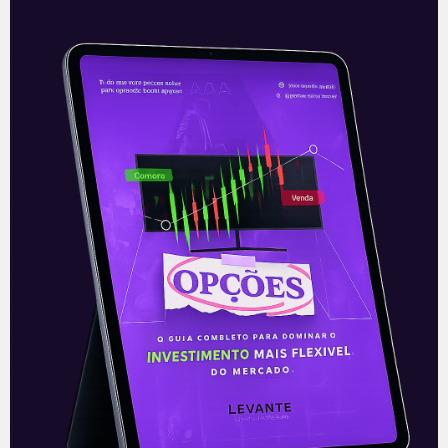
Resultado da Engie (EGIE3) do
1T21
A Engie (EGIE3) apresentou nesta
quarta-feira (5), após o fechamento do
mercado, os seus resultados do primeiro
trimestre de 2021. A companhia
apresentou bons números
Leia mais
06/05/2021