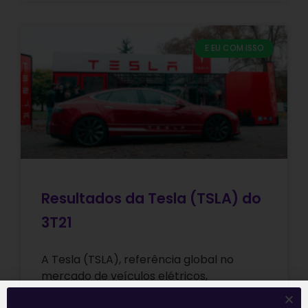
E EU COM ISSO
Resultados da Tesla (TSLA) do
3T21
A Tesla (TSLA), referência global no
mercado de veículos elétricos,
apresentou, nesta quarta-feira (20),