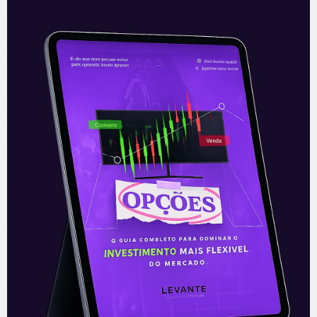
após o fechamento do mercado, seu
resultado referente ao terceiro trimestre
Leia mais
21/10/2021
E EU COM ISSO
Resultados da Tesla (TSLA) do