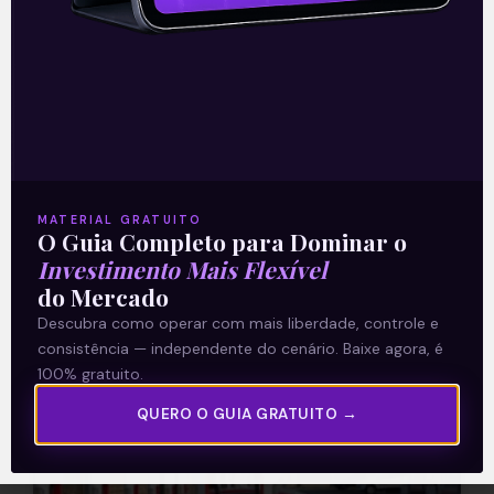
2T21
A Tesla (TSLA), referência global no
mercado de veículos elétricos,
apresentou nesta segunda-feira (26),
após o fechamento do mercado, o seu
resultado referente ao segundo
MATERIAL GRATUITO
O Guia Completo para Dominar o
Leia mais
Investimento Mais Flexível
do Mercado
27/07/2021
Descubra como operar com mais liberdade, controle e
consistência — independente do cenário. Baixe agora, é
100% gratuito.
QUERO O GUIA GRATUITO →
E EU COM ISSO