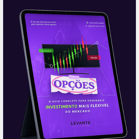
Resultados da Renner (LREN3)
do 2T21
A Lojas Renner (LREN3), maior varejista de
moda do país, divulgou na noite desta
quinta-feira (12) seu resultado referente
ao segundo trimestre de 2021. A
Leia mais
13/08/2021