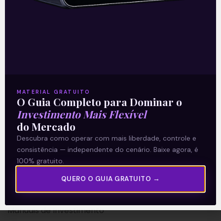
A Levante
Sobre nós
MATERIAL GRATUITO
Termos e Condições
O Guia Completo para Dominar o
Investimento Mais Flexível
Política de Privacidade
do Mercado
Descubra como operar com mais liberdade, controle e
Explore
consistência — independente do cenário. Baixe agora, é
100% gratuito.
Artigos
E Eu Com Isso?
QUERO O GUIA GRATUITO →
Vídeos no Youtube
Manuais de Investimento