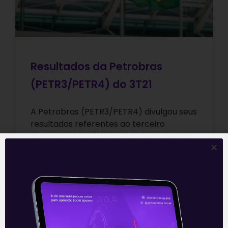
Resultados da Petrobras
(PETR3/PETR4) do 3T21
A Petrobras (PETR3/PETR4) divulgou seus
resultados referentes ao terceiro
trimestre de 2021, na noite desta quinta-
feira (28), após o fechamento de
mercado. Os números vieram
Leia mais
29/10/2021