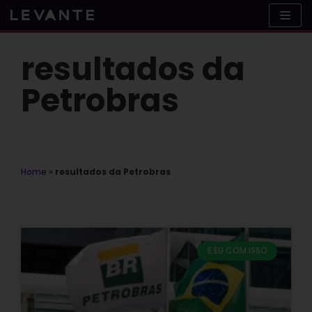
Skip
to
content
resultados da
Petrobras
Home
»
resultados da Petrobras
E EU COM ISSO