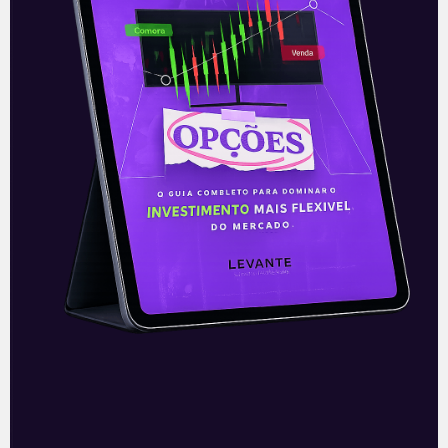
E EU COM ISSO
Resultados da Petrobras
(PETR3/PETR4) do 2T21
A maior companhia estatal do Brasil, a
Petrobras (PETR3/PETR4), divulgou seus
resultados referentes ao segundo