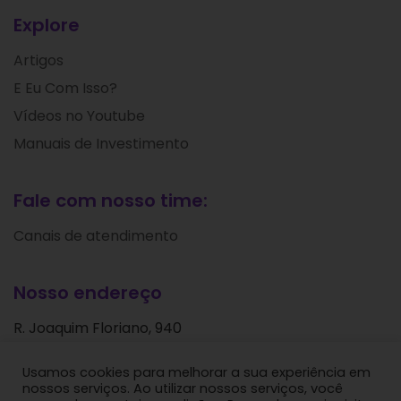
Explore
Artigos
E Eu Com Isso?
Vídeos no Youtube
Manuais de Investimento
Fale com nosso time:
Canais de atendimento
Nosso endereço
R. Joaquim Floriano, 940
Itaim Bibi
Usamos cookies para melhorar a sua experiência em
São Paulo - SP
nossos serviços. Ao utilizar nossos serviços, você
CEP: 04534-004