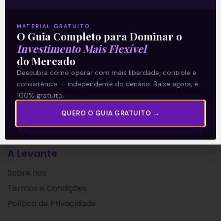
trimestre de 2021, na noite desta quarta-
feira (04), após o
MATERIAL GRATUITO
O Guia Completo para Dominar o
Leia mais
Investimento Mais Flexível
do Mercado
05/08/2021
Descubra como operar com mais liberdade, controle e
consistência — independente do cenário. Baixe agora, é
100% gratuito.
QUERO O GUIA GRATUITO →
A Levante
Sobre nós
Termos e Condições
Política de Privacidade