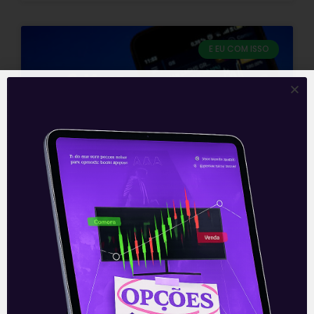
E EU COM ISSO
Começa a safra de balanços
Esta terça-feira marcará o início da
temporada de resultados das
companhias abertas americanas
referentes ao segundo trimestre do ano.
Até agora, os números previstos para