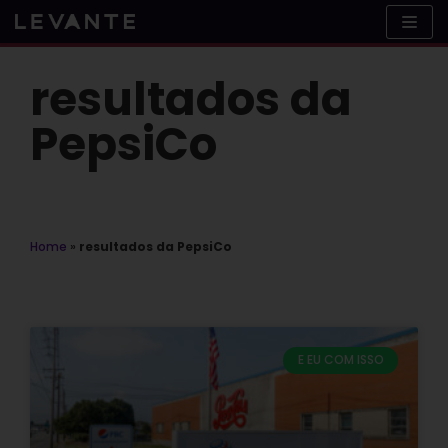
Skip
to
content
resultados da
PepsiCo
Home
»
resultados da PepsiCo
E EU COM ISSO