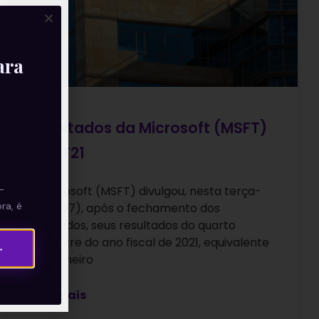
ara
Resultados da Microsoft (MSFT)
no 4T21
—
A Microsoft (MSFT) divulgou, nesta terça-
ra, é
feira (27), após o fechamento dos
mercados, seus resultados do quarto
trimestre do ano fiscal de 2021, equivalente
→
ao primeiro
Leia mais