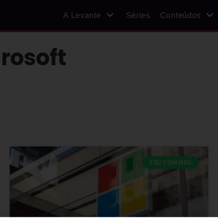
A Levante
Séries
Conteúdos
rosoft
E EU COM ISSO