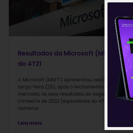
Resultados da Microsoft (MSFT)
do 4T21
A Microsoft (MSFT) apresentou, nesta
terça-feira (25), após o fechamento do
mercado, os seus resultados do segundo
trimestre de 2022 (equivalente ao 4T21). Os
números
Leia mais