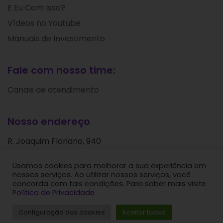
E Eu Com Isso?
Vídeos no Youtube
Manuais de Investimento
Fale com nosso time:
Canais de atendimento
Nosso endereço
R. Joaquim Floriano, 940
Itaim Bibi
Usamos cookies para melhorar a sua experiência em
São Paulo - SP
nossos serviços. Ao utilizar nossos serviços, você
CEP: 04534-004
concorda com tais condições. Para saber mais visite
Política de Privacidade
Levante Ideias de Investimentos © 2024. Todos os
Configuração dos cookies
Aceitar todos
direitos reservados.