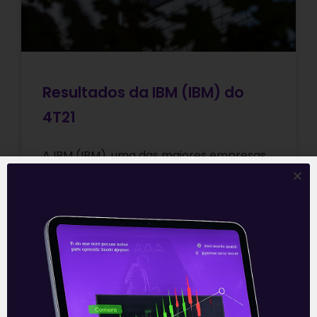
Resultados da IBM (IBM) do
4T21
A IBM (IBM), uma das maiores empresas
de TI do mundo, apresentou nesta
segunda-feira (24), após o fechamento
do mercado, seus resultados do 4T21. Os
Leia mais
25/01/2022