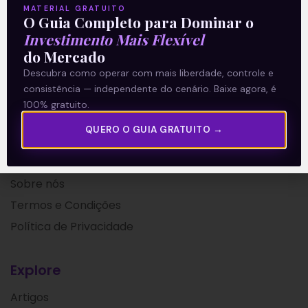
MATERIAL GRATUITO
O Guia Completo para Dominar o
20/07/2021
Investimento Mais Flexível
do Mercado
Descubra como operar com mais liberdade, controle e
consistência — independente do cenário. Baixe agora, é
100% gratuito.
QUERO O GUIA GRATUITO →
A Levante
Sobre nós
Termos e Condições
Política de Privacidade
Explore
Artigos