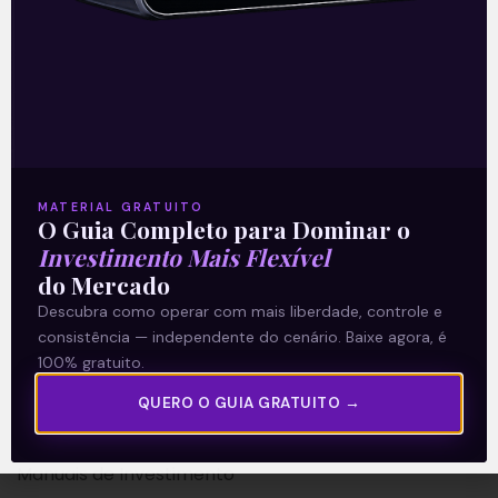
A Levante
Sobre nós
MATERIAL GRATUITO
Termos e Condições
O Guia Completo para Dominar o
Investimento Mais Flexível
Política de Privacidade
do Mercado
Descubra como operar com mais liberdade, controle e
Explore
consistência — independente do cenário. Baixe agora, é
100% gratuito.
Artigos
E Eu Com Isso?
QUERO O GUIA GRATUITO →
Vídeos no Youtube
Manuais de Investimento