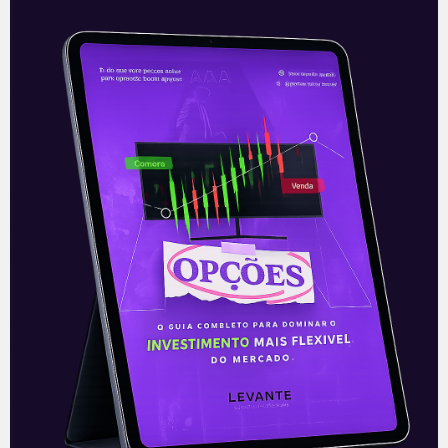
Resultados da Hering (HGTX3)
do 2T21
Uma das mais antigas marcas de
vestuário do país, a Cia. Hering (HGTX3),
divulgou seus resultados referentes ao
segundo trimestre de 2021, na noite desta
Leia mais
06/08/2021