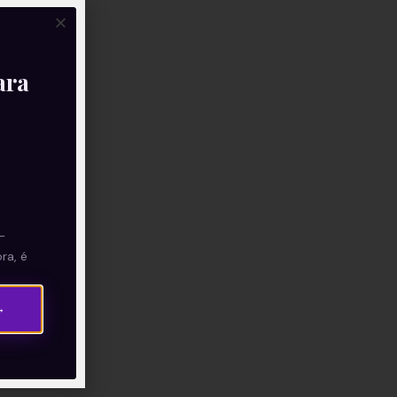
ara
—
ra, é
→