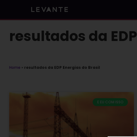
Skip
to
content
resultados da EDP
Home
»
resultados da EDP Energias do Brasil
E EU COM ISSO