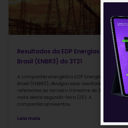
Resultados da EDP Energias do
Brasil (ENBR3) do 3T21
A companhia energética EDP Energias do
Brasil (ENBR3), divulgou seus resultados
referentes ao terceiro trimestre de 2021 na
noite desta segunda-feira (25). A
companhia apresentou
Leia mais