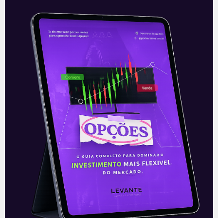
Resultados da BlackRock
A gestora de recursos BlackRock (BLK)
apresentou, nesta terça-feira (13), antes
da abertura do mercado, seus resultados
do segundo trimestre de 2021. Os
números vieram
Leia mais
14/07/2021