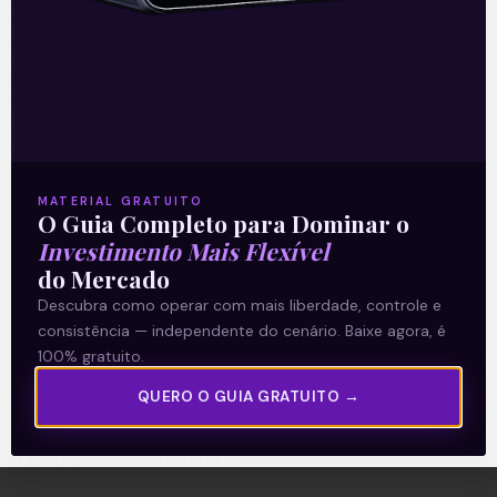
A Levante
Sobre nós
MATERIAL GRATUITO
Termos e Condições
O Guia Completo para Dominar o
Política de Privacidade
Investimento Mais Flexível
do Mercado
Descubra como operar com mais liberdade, controle e
Explore
consistência — independente do cenário. Baixe agora, é
Artigos
100% gratuito.
E Eu Com Isso?
QUERO O GUIA GRATUITO →
Vídeos no Youtube
Manuais de Investimento