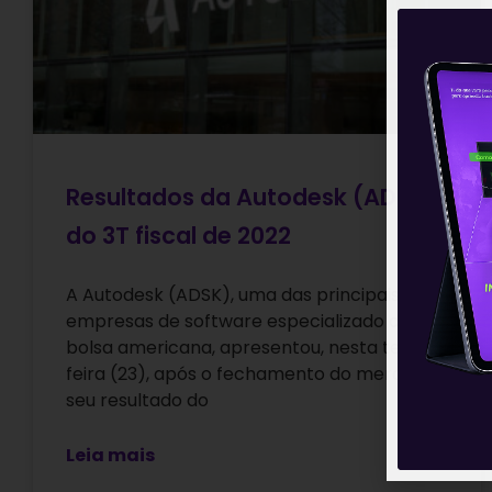
Resultados da Autodesk (ADSK)
do 3T fiscal de 2022
A Autodesk (ADSK), uma das principais
empresas de software especializado da
bolsa americana, apresentou, nesta terça-
feira (23), após o fechamento do mercado,
seu resultado do
Leia mais