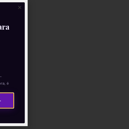
ara
—
ra, é
→