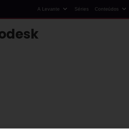
A Levante
Séries
Conteúdos
todesk