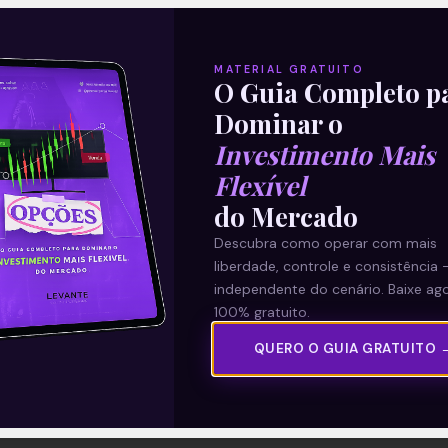
MATERIAL GRATUITO
O Guia Completo p
Dominar o
Investimento Mais
Flexível
do Mercado
Descubra como operar com mais
liberdade, controle e consistência 
independente do cenário. Baixe ago
100% gratuito.
QUERO O GUIA GRATUITO 