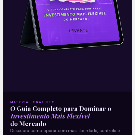
trimestre do ano fiscal 2021, equivalentes
ao terceiro trimestre
Leia mais
29/10/2021
E EU COM ISSO
MATERIAL GRATUITO
O Guia Completo para Dominar o
Investimento Mais Flexível
do Mercado
Descubra como operar com mais liberdade, controle e
Resultado da Apple (AAPL)