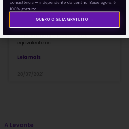
consistência — independente do cenário. Baixe agora, é
100% gratuito.
A Apple (AAPL) apresentou, nesta terça-
QUERO O GUIA GRATUITO →
feira (27), após o fechamento do
mercado, os seus resultados do terceiro
trimestre do ano fiscal de 2021,
equivalente ao
Leia mais
28/07/2021
A Levante