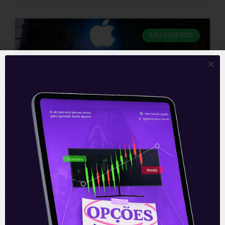
E EU COM ISSO
Resultados da Apple (AAPL) do
3T21
A Apple (AAPL) apresentou, nesta
quinta-feira (28), após o fechamento dos
mercados, seus resultados do quarto