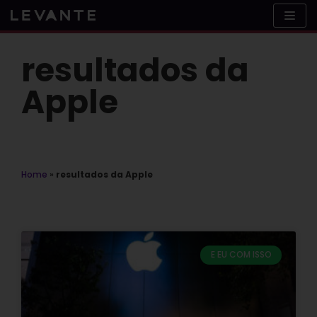
Skip
to
content
resultados da
Apple
Home
»
resultados da Apple
E EU COM ISSO