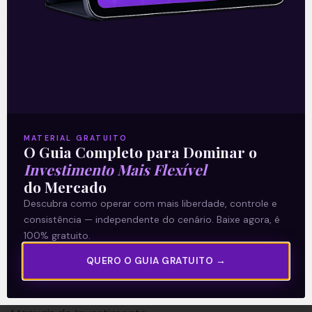
A Levante
Sobre nós
MATERIAL GRATUITO
O Guia Completo para Dominar o
Termos e Condições
Investimento Mais Flexível
Política de Privacidade
do Mercado
Descubra como operar com mais liberdade, controle e
Explore
consistência — independente do cenário. Baixe agora, é
100% gratuito.
Artigos
QUERO O GUIA GRATUITO →
E Eu Com Isso?
Vídeos no Youtube