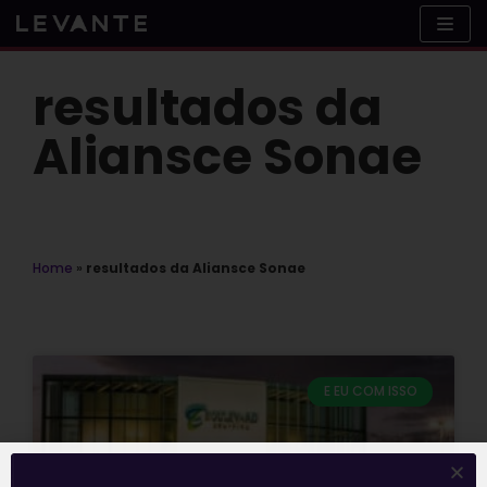
Skip
to
content
resultados da
Aliansce Sonae
Home
»
resultados da Aliansce Sonae
E EU COM ISSO