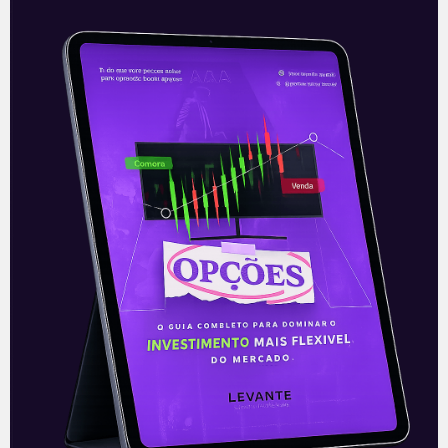
Resultados da Aeris (AERI3) do
3T21
Na terça-feira (09), após fechamento de
mercado, a Aeris (AERI3) divulgou o seu
resultado do 3T21. Seus números vieram
contidos, com seu Ebitda em linha
Leia mais
10/11/2021