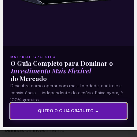
A Levante
Sobre nós
MATERIAL GRATUITO
Termos e Condições
O Guia Completo para Dominar o
Investimento Mais Flexível
Política de Privacidade
do Mercado
Descubra como operar com mais liberdade, controle e
Explore
consistência — independente do cenário. Baixe agora, é
100% gratuito.
Artigos
E Eu Com Isso?
QUERO O GUIA GRATUITO →
Vídeos no Youtube
Manuais de Investimento