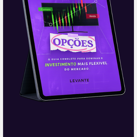
E EU COM ISSO
Taesa (TAEE11): Resultado do
4T20
A companhia Taesa (TAEE11) divulgou
seus números referentes ao quarto
trimestre de 2020 na noite de quarta-