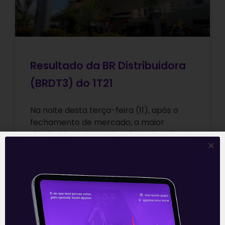
Resultado da BR Distribuidora
(BRDT3) do 1T21
Na noite desta terça-feira (11), após o
fechamento de mercado, a maior
distribuidora de combustíveis do país, BR
Distribuidora, divulgou seus resultados do
primeiro trimestre
Leia mais
12/05/2021