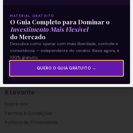
feira (03), após o fechamento do
mercado. A companhia
MATERIAL GRATUITO
O Guia Completo para Dominar o
Leia mais
Investimento Mais Flexível
do Mercado
04/03/2021
Descubra como operar com mais liberdade, controle e
consistência — independente do cenário. Baixe agora, é
100% gratuito.
QUERO O GUIA GRATUITO →
A Levante
Sobre nós
Termos e Condições
Política de Privacidade