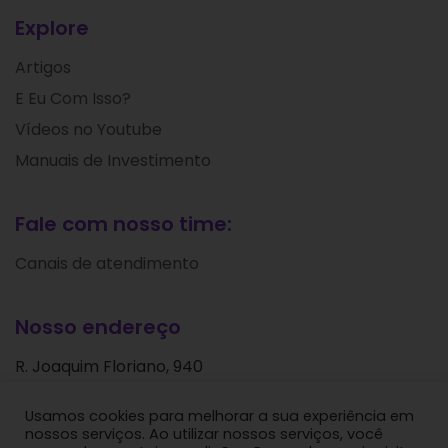
Explore
Artigos
E Eu Com Isso?
Vídeos no Youtube
Manuais de Investimento
Fale com nosso time:
Canais de atendimento
Nosso endereço
R. Joaquim Floriano, 940
Itaim Bibi
Usamos cookies para melhorar a sua experiência em
São Paulo - SP
nossos serviços. Ao utilizar nossos serviços, você
CEP: 04534-004