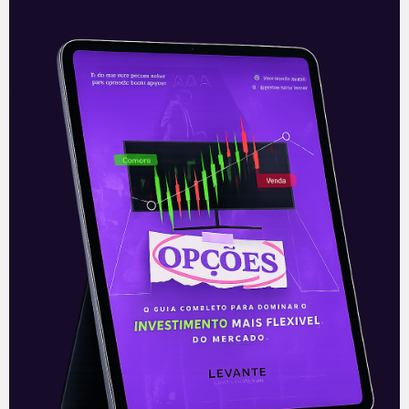
Alpargatas (ALPA4):
resultados do 4T20 e de 2020
A Alpargatas divulgou seus resultados do
4T20 e consolidado de 2020 na noite
desta sexta-feira (12), após o
fechamento de mercado. A empresa
reportou resultados
Leia mais
17/02/2021