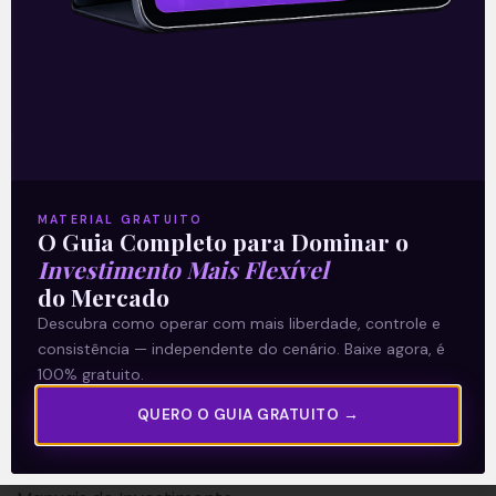
A Levante
Sobre nós
MATERIAL GRATUITO
O Guia Completo para Dominar o
Termos e Condições
Investimento Mais Flexível
Política de Privacidade
do Mercado
Descubra como operar com mais liberdade, controle e
Explore
consistência — independente do cenário. Baixe agora, é
100% gratuito.
Artigos
QUERO O GUIA GRATUITO →
E Eu Com Isso?
Vídeos no Youtube