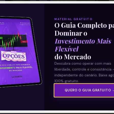
MATERIAL GRATUITO
O Guia Completo p
Dominar o
Investimento Mais
B3 (B3SA3): Resultado
Flexível
operacional de dezembro de
do Mercado
2020
Descubra como operar com mais
liberdade, controle e consistência 
independente do cenário. Baixe ago
A B3 (B3SA3) divulgou nesta quinta-feira
100% gratuito.
(21) após o fechamento do mercado o
resultado operacional de dezembro de
QUERO O GUIA GRATUITO 
2020. Os números foram bons, com forte
Leia mais