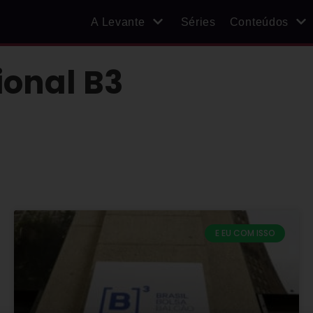
A Levante
Séries
Conteúdos
ional B3
E EU COM ISSO