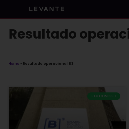
Skip
to
content
Resultado operac
Home
»
Resultado operacional B3
E EU COM ISSO