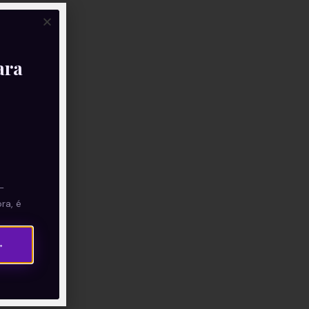
ara
—
ra, é
→