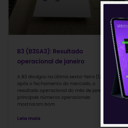
B3 (B3SA3): Resultado
operacional de janeiro
A B3 divulgou na última sexta-feira (12),
após o fechamento do mercado, o
resultado operacional do mês de janeiro. Os
principais números operacionais
mostraram bom
Leia mais