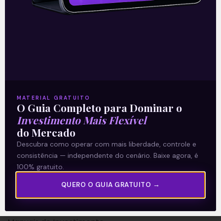
A Levante
Sobre nós
MATERIAL GRATUITO
O Guia Completo para Dominar o
Termos e Condições
Investimento Mais Flexível
Política de Privacidade
do Mercado
Descubra como operar com mais liberdade, controle e
Explore
consistência — independente do cenário. Baixe agora, é
100% gratuito.
Artigos
QUERO O GUIA GRATUITO →
E Eu Com Isso?
Vídeos no Youtube