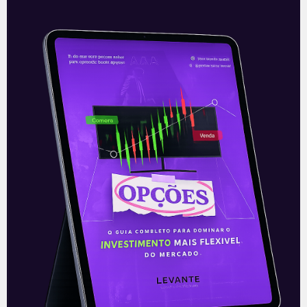
Resultados da Gamestop
(GME)
A Gamestop (GME) apresentou nesta
terça-feira (23), após o fechamento do
mercado, os seus resultados do quarto
trimestre do ano-fiscal de 2020,
equivalente aos meses
Leia mais
24/03/2021