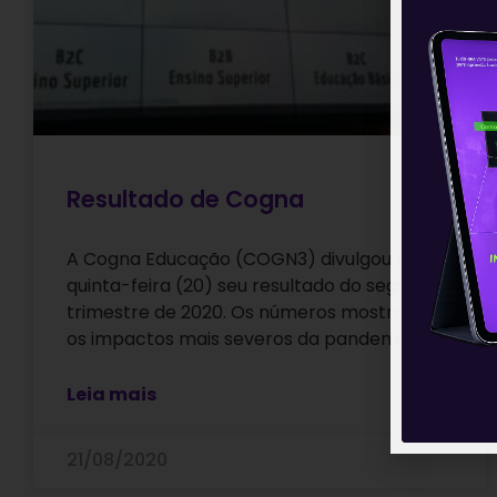
Resultado de Cogna
A Cogna Educação (COGN3) divulgou na
quinta-feira (20) seu resultado do segundo
trimestre de 2020. Os números mostraram
os impactos mais severos da pandemia e
Leia mais
21/08/2020