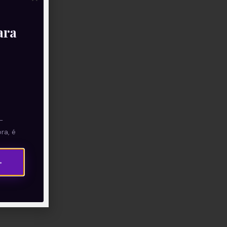
ara
—
ra, é
→