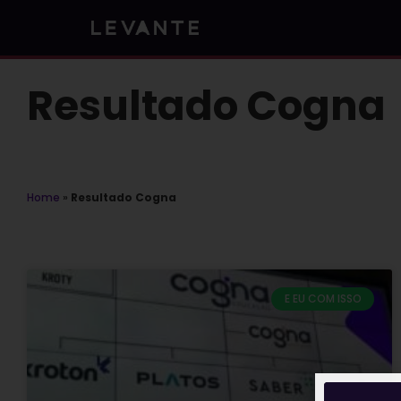
Skip
to
content
Resultado Cogna
Home
»
Resultado Cogna
E EU COM ISSO