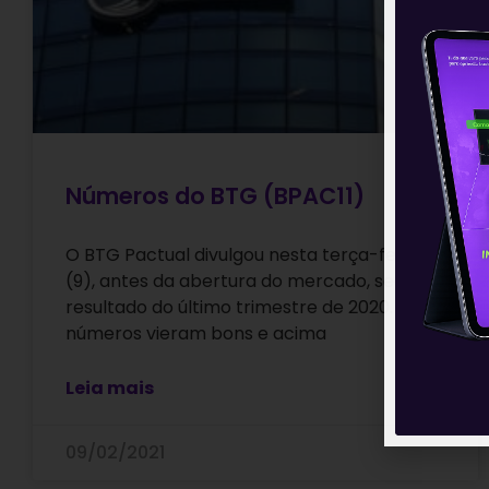
Números do BTG (BPAC11)
O BTG Pactual divulgou nesta terça-feira
(9), antes da abertura do mercado, seu
resultado do último trimestre de 2020. Os
números vieram bons e acima
Leia mais
09/02/2021