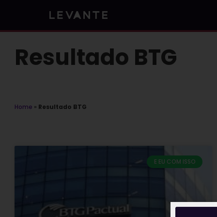
Skip
to
content
Resultado BTG
Home
»
Resultado BTG
E EU COM ISSO