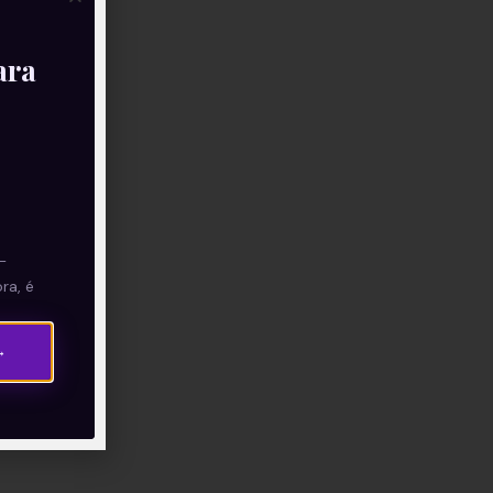
ara
—
ra, é
→