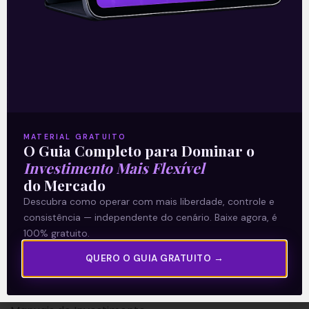
A Levante
Sobre nós
MATERIAL GRATUITO
O Guia Completo para Dominar o
Termos e Condições
Investimento Mais Flexível
Política de Privacidade
do Mercado
Descubra como operar com mais liberdade, controle e
Explore
consistência — independente do cenário. Baixe agora, é
100% gratuito.
Artigos
QUERO O GUIA GRATUITO →
E Eu Com Isso?
Vídeos no Youtube