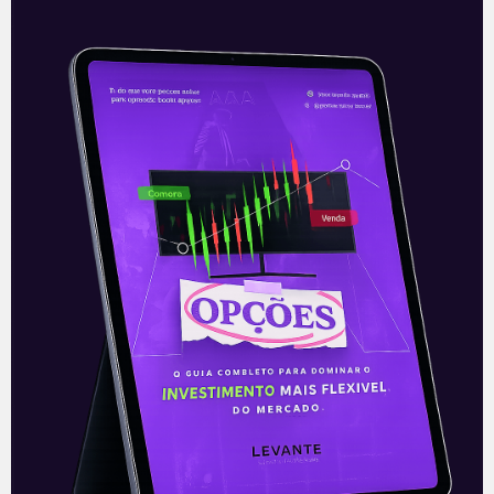
Investimentos de Renda Fixa:
Saiba Quais os Melhores Aqui!
Você conhece os investimentos de
Renda Fixa? Sabe quais as possibilidades
que eles oferecem? O universo dos
investimentos é repleto de alternativas.
Aos mais que
Leia mais
24/11/2020