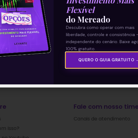
Investimento Mais
Flexível
do Mercado
Descubra como operar com mais
liberdade, controle e consistência 
independente do cenário. Baixe ago
100% gratuito.
QUERO O GUIA GRATUITO 
re
Fale com nosso time
s
Canais de atendimento
om Isso?
 no Youtube