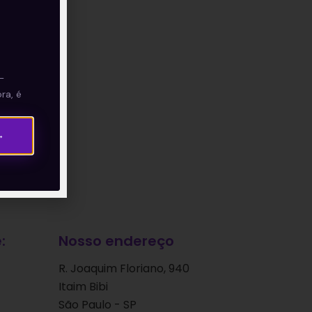
—
ra, é
→
:
Nosso endereço
R. Joaquim Floriano, 940
Itaim Bibi
São Paulo - SP