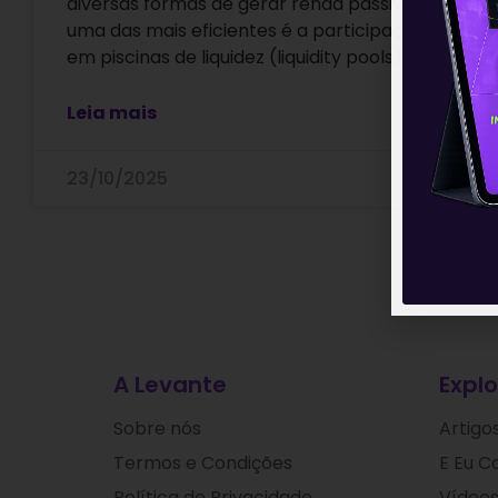
diversas formas de gerar renda passiva, e
uma das mais eficientes é a participação
em piscinas de liquidez (liquidity pools).
Leia mais
23/10/2025
A Levante
Explo
Sobre nós
Artigo
Termos e Condições
E Eu C
Política de Privacidade
Vídeos