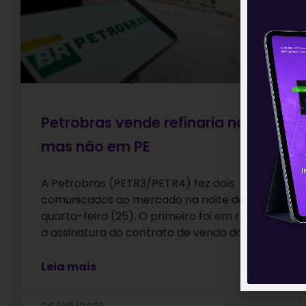
Petrobras vende refinaria no AM,
mas não em PE
A Petrobras (PETR3/PETR4) fez dois
comunicados ao mercado na noite desta
quarta-feira (25). O primeiro foi em relação
à assinatura do contrato de venda da
Leia mais