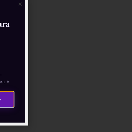
ara
—
ra, é
→