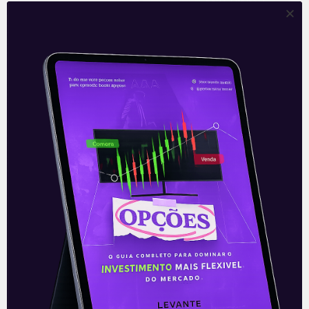
E EU COM ISSO
Tesla: Relatório de produção e
venda de veículos
A Tesla (TSLA) divulgou no sábado (2) o
seu relatório de produção e entregas de
veículos no terceiro trimestre, encerrado
no final de setembro. Foram
Leia mais