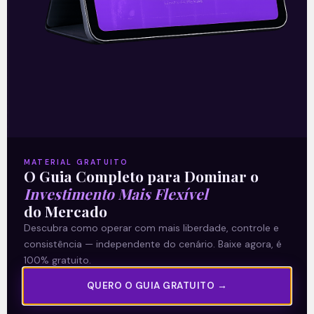
04/10/2021
A Levante
MATERIAL GRATUITO
O Guia Completo para Dominar o
Sobre nós
Investimento Mais Flexível
Termos e Condições
do Mercado
Política de Privacidade
Descubra como operar com mais liberdade, controle e
consistência — independente do cenário. Baixe agora, é
100% gratuito.
Explore
QUERO O GUIA GRATUITO →
Artigos