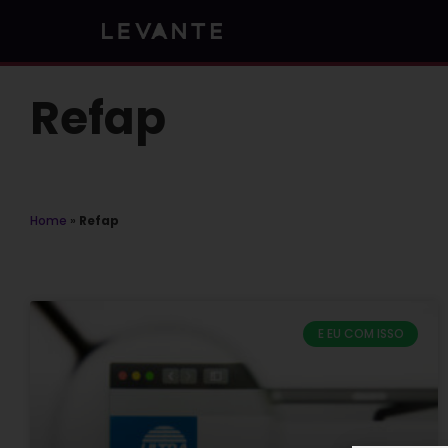
Skip
to
content
Refap
Home
»
Refap
E EU COM ISSO