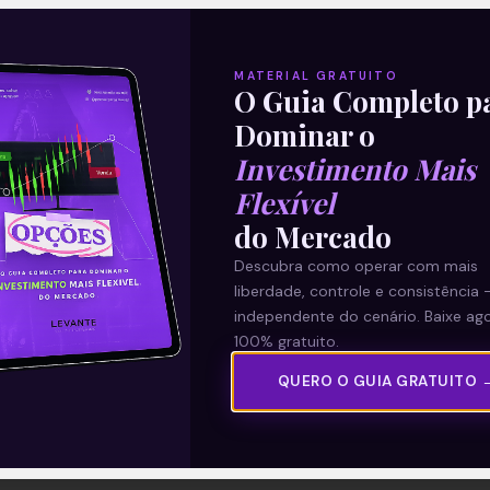
MATERIAL GRATUITO
O Guia Completo p
Dominar o
Investimento Mais
Flexível
do Mercado
Descubra como operar com mais
liberdade, controle e consistência 
independente do cenário. Baixe ago
100% gratuito.
QUERO O GUIA GRATUITO 