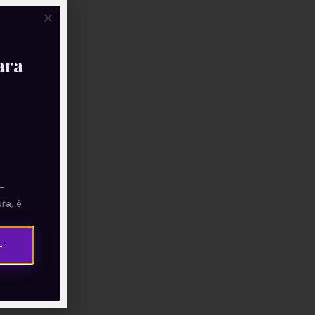
ara
—
ra, é
→