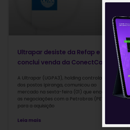
Ultrapar desiste da Refap e
conclui venda da ConectCar
A Ultrapar (UGPA3), holding controladora
dos postos Ipiranga, comunicou ao
mercado na sexta-feira (01) que encerrou
as negociações com a Petrobras (PETR4)
para a aquisição
Leia mais