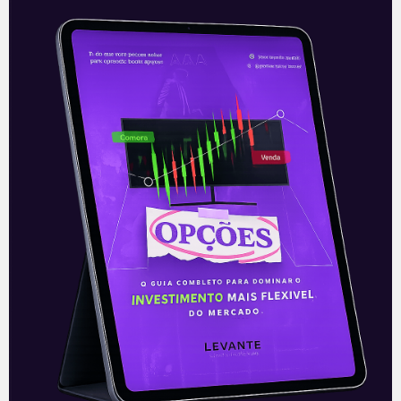
Resultados do Twitter (TWTR)
do 2T21
O Twitter (TWTR) apresentou nesta
quinta-feira (22) os seus resultados do
segundo trimestre de 2021. Os números
vieram bons, com destaque para receita
líquida e
Leia mais
23/07/2021