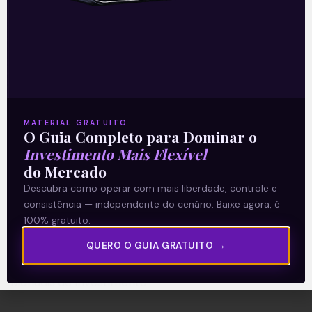
A Levante
Sobre nós
Termos e Condições
MATERIAL GRATUITO
O Guia Completo para Dominar o
Política de Privacidade
Investimento Mais Flexível
do Mercado
Explore
Descubra como operar com mais liberdade, controle e
consistência — independente do cenário. Baixe agora, é
Artigos
100% gratuito.
E Eu Com Isso?
QUERO O GUIA GRATUITO →
Vídeos no Youtube
Manuais de Investimento